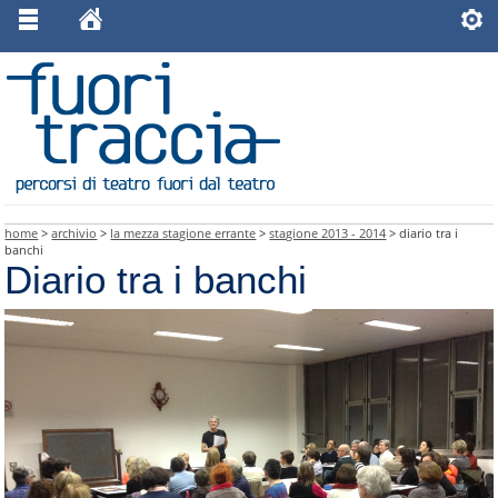
home
>
archivio
>
la mezza stagione errante
>
stagione 2013 - 2014
> diario tra i
banchi
Diario tra i banchi