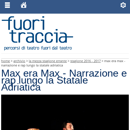
home
>
archivio
>
la mezza stagione errante
>
stagione 2016 - 2017
> max era max -
narrazione e rap lungo la statale adriatica
Max era Max - Narrazione e
rap lungo la Statale
Adriatica