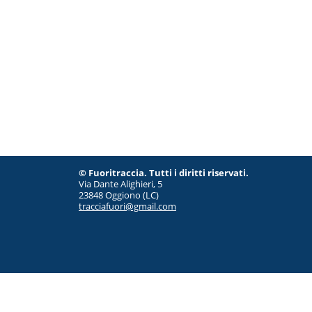
© Fuoritraccia. Tutti i diritti riservati.
Via Dante Alighieri, 5
23848 Oggiono (LC)
tracciafuori@gmail.com