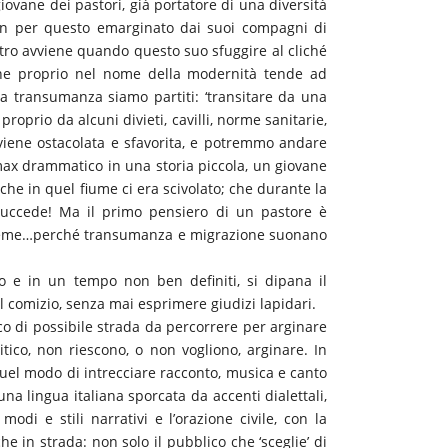
 giovane dei pastori, già portatore di una diversità
non per questo emarginato dai suoi compagni di
ntro avviene quando questo suo sfuggire al cliché
 che proprio nel nome della modernità tende ad
la transumanza siamo partiti: ‘transitare da una
proprio da alcuni divieti, cavilli, norme sanitarie,
a viene ostacolata e sfavorita, e potremmo andare
imax drammatico in una storia piccola, un giovane
che in quel fiume ci era scivolato; che durante la
uccede! Ma il primo pensiero di un pastore è
ssieme…perché transumanza e migrazione suonano
o e in un tempo non ben definiti, si dipana il
 comizio, senza mai esprimere giudizi lapidari.
o di possibile strada da percorrere per arginare
tico, non riescono, o non vogliono, arginare. In
quel modo di intrecciare racconto, musica e canto
 una lingua italiana sporcata da accenti dialettali,
modi e stili narrativi e l’orazione civile, con la
e in strada: non solo il pubblico che ‘sceglie’ di