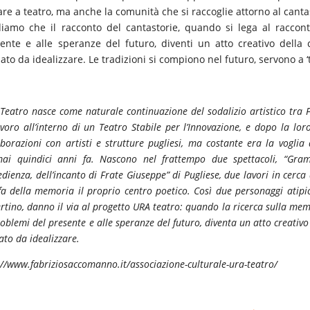
re a teatro, ma anche la comunità che si raccoglie attorno al canta
iamo che il racconto del cantastorie, quando si lega al raccont
ente e alle speranze del futuro, diventi un atto creativo della
ato da idealizzare. Le tradizioni si compiono nel futuro, servono a ‘tir
Teatro nasce come naturale continuazione del sodalizio artistico tra 
avoro all’interno di un Teatro Stabile per l’Innovazione, e dopo la lor
aborazioni con artisti e strutture pugliesi, ma costante era la voglia
ai quindici anni fa. Nascono nel frattempo due spettacoli, “Gram
dienza, dell’incanto di Frate Giuseppe” di Pugliese, due lavori in cerca d
fa della memoria il proprio centro poetico. Così due personaggi ati
rtino, danno il via al progetto URA teatro: quando la ricerca sulla memo
roblemi del presente e alle speranze del futuro, diventa un atto creativ
ato da idealizzare.
://www.fabriziosaccomanno.it/associazione-culturale-ura-teatro/