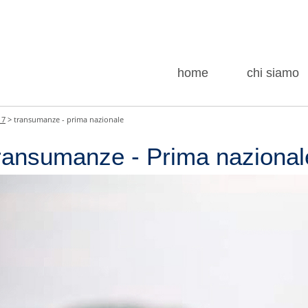
home
chi siamo
17
> transumanze - prima nazionale
ransumanze - Prima nazional