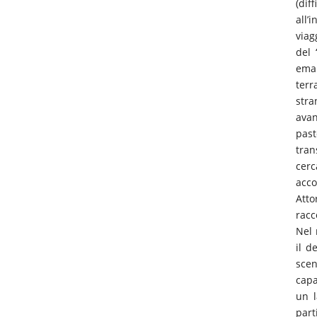
(dif
all’
viag
del 
emar
terr
stra
avan
past
tra
cerc
acco
Atto
racc
Nel 
il d
scen
capa
un l
part