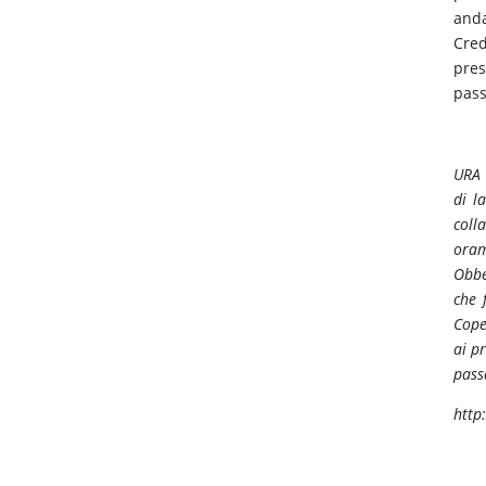
anda
Cred
pres
pass
URA 
di l
coll
oram
Obbe
che 
Cope
ai p
pass
http