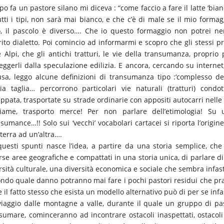
o fa un pastore silano mi diceva : “come faccio a fare il latte ‘bian
utti i tipi, non sarà mai bianco, e che c’è di male se il mio for
o, il pascolo è diverso…. Che io questo formaggio non potrei 
rito dialetto. Poi comincio ad informarmi e scopro che gli stessi 
e Alpi, che gli antichi tratturi, le vie della transumanza, proprio 
eggerli dalla speculazione edilizia. E ancora, cercando su internet
usa, leggo alcune definizioni di transumanza tipo :‘complesso de
a taglia… percorrono particolari vie naturali (tratturi) cond
uppata, trasportate su strade ordinarie con appositi autocarri nelle 
tiame, trasporto merce! Per non parlare dell’etimologia! Su u
sumance…!! Solo sui ‘vecchi’ vocabolari cartacei si riporta l’origi
terra ad un’altra….
uesti spunti nasce l’idea, a partire da una storia semplice, che 
rse aree geografiche e compattati in una storia unica, di parlare d
rsità culturale, una diversità economica e sociale che sembra infast
ondo quale danno potranno mai fare i pochi pastori residui che pra
e il fatto stesso che esista un modello alternativo può di per se infa
iaggio dalle montagne a valle, durante il quale un gruppo di pas
sumare, cominceranno ad incontrare ostacoli inaspettati, ostacoli f