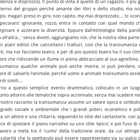
fidenza e disprezzo). Il punto di vista è quello di un ragazzo, il più
interno del gruppo perché amante dei libri e dello studio, ma 
gio, magari preso in giro, non capito, ma mai disprezzato…. lo sco
‘pecoraro’ ignorante, rozzo, entra in contatto con quel mondo
ginare e azzerare la diversità. Eppure dall’etimologia della paro
a all’altra…’ senza divieti, aggiungiamo noi, che la nostra idea parte 
ni piani edilizi che cancellano i tratturi, così che la transumanz
ti, ma noi facciamo teatro, e per di più questo teatro ha il suo cl
ore che ridiscende un fiume in piena abbracciato al suo agnellino, 
nsumanza qualche animale può anche morire, si può perdere, s
are di salvarlo l’animale, perché uomo e animale transumano a
rdi simili….
rno a questo semplice evento drammatico, collocato in un luog
onto attorno alle tematiche sopra accennate, senza mai scadere nel
nostro racconto la transumanza assume un valore epico e simbolic
egrado sociale e ambientale che i grandi poteri, economico e poli
a un attore e una chitarra, seguendo lo stile dei cantastorie, con 
ce di spostare il piano narrativo su uno stile ‘epico’, e poi l’uso di
avoro a metà tra il ‘cunto’ della tradizione orale, da cui attinge 
icolarità che lo spettacolo può essere rappresentato sia su palco ch