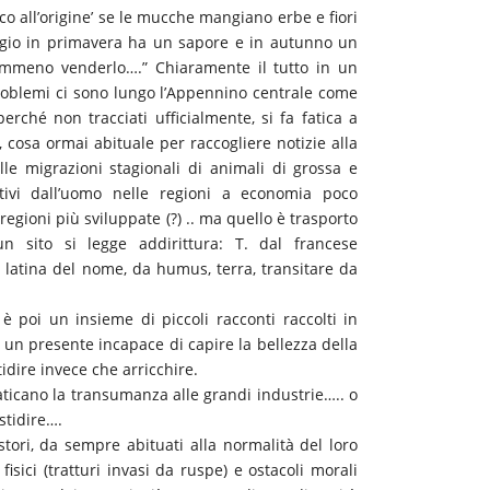
co all’origine’ se le mucche mangiano erbe e fiori
maggio in primavera ha un sapore e in autunno un
nemmeno venderlo….” Chiaramente il tutto in un
problemi ci sono lungo l’Appennino centrale come
perché non tracciati ufficialmente, si fa fatica a
, cosa ormai abituale per raccogliere notizie alla
lle migrazioni stagionali di animali di grossa e
ottivi dall’uomo nelle regioni a economia poco
regioni più sviluppate (?) .. ma quello è trasporto
n sito si legge addirittura: T. dal francese
ne latina del nome, da humus, terra, transitare da
è poi un insieme di piccoli racconti raccolti in
i un presente incapace di capire la bellezza della
idire invece che arricchire.
ticano la transumanza alle grandi industrie….. o
stidire….
tori, da sempre abituati alla normalità del loro
isici (tratturi invasi da ruspe) e ostacoli morali