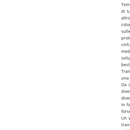
Temp
di t
altr
colo
sull
prot
rinf
medi
svil
bes
Tran
una 
Da q
dive
dive
In f
fors
Un v
tran