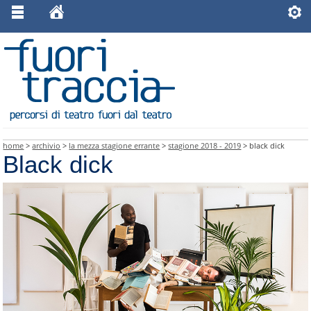
home
>
archivio
>
la mezza stagione errante
>
stagione 2018 - 2019
> black dick
Black dick