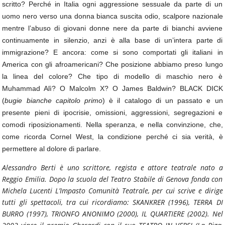
scritto? Perché in Italia ogni aggressione sessuale da parte di un
uomo nero verso una donna bianca suscita odio, scalpore nazionale
mentre l’abuso di giovani donne nere da parte di bianchi avviene
continuamente in silenzio, anzi è alla base di un’intera parte di
immigrazione? E ancora: come si sono comportati gli italiani in
America con gli afroamericani? Che posizione abbiamo preso lungo
la linea del colore? Che tipo di modello di maschio nero è
Muhammad Alì? O Malcolm X? O James Baldwin? BLACK DICK
(
bugie bianche capitolo primo
) è il catalogo di un passato e un
presente pieni di ipocrisie, omissioni, aggressioni, segregazioni e
comodi riposizionamenti. Nella speranza, e nella convinzione, che,
come ricorda Cornel West, la condizione perché ci sia verità, è
permettere al dolore di parlare.
Alessandro Berti è uno scrittore, regista e attore teatrale
nato a
Reggio Emilia. Dopo la scuola del Teatro Stabile di Genova fonda con
Michela Lucenti L’Impasto Comunità Teatrale, per cui scrive e dirige
tutti gli spettacoli, tra cui ricordiamo: SKANKRER (1996), TERRA DI
BURRO (1997), TRIONFO ANONIMO (2000), IL QUARTIERE (2002). Nel