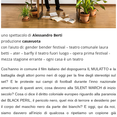
uno spettacolo di
Alessandro Berti
produzione
casavuota
con l’aiuto di: gender bender festival – teatro comunale laura
betti – ater – barfly il teatro fuori luogo – opera prima festival -
mezza stagione errante – ogni casa è un teatro
Cos’hanno in comune il film italiano del dopoguerra IL MULATTO e la
battaglia degli attori porno neri di oggi per la fine degli stereotipi sul
set? E le proteste sui campi di football durante l’inno nazionale
americano di questi anni, cosa devono alla SILENT MARCH di inizio
secolo? Cosa ci dice il diritto coloniale europeo riguardo alla paranoia
del BLACK PERIL, il pericolo nero, quel mix di terrore e desiderio per
il corpo del maschio nero da parte dei bianchi? E oggi, qui da noi,
siamo davvero all’inizio di qualcosa o ripetiamo un copione già