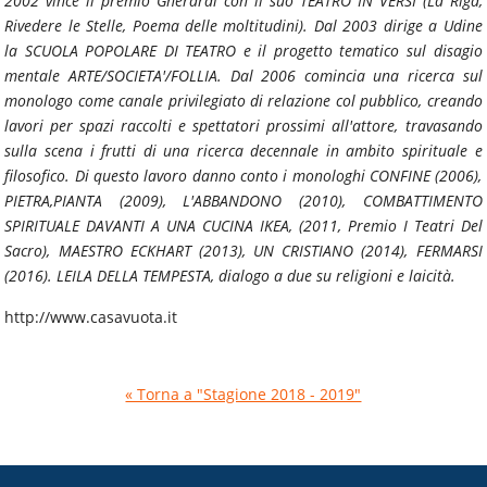
2002 vince il premio Gherardi con il suo TEATRO IN VERSI (La Riga,
Rivedere le Stelle, Poema delle moltitudini). Dal 2003 dirige a Udine
la SCUOLA POPOLARE DI TEATRO e il progetto tematico sul disagio
mentale ARTE/SOCIETA'/FOLLIA. Dal 2006 comincia una ricerca sul
monologo come canale privilegiato di relazione col pubblico, creando
lavori per spazi raccolti e spettatori prossimi all'attore, travasando
sulla scena i frutti di una ricerca decennale in ambito spirituale e
filosofico. Di questo lavoro danno conto i monologhi CONFINE (2006),
PIETRA,PIANTA (2009), L'ABBANDONO (2010), COMBATTIMENTO
SPIRITUALE DAVANTI A UNA CUCINA IKEA, (2011, Premio I Teatri Del
Sacro), MAESTRO ECKHART (2013), UN CRISTIANO (2014), FERMARSI
(2016). LEILA DELLA TEMPESTA, dialogo a due su religioni e laicità.
http://www.casavuota.it
« Torna a "Stagione 2018 - 2019"