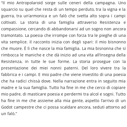
“Il mio Antropolaroid sorge sulle ceneri della campagna. Uno
squarcio su quel che resta di un tempo perduto, tra la vigna e la
guerra, tra un’armonica e un falò che svetta alto sopra i campi
coltivati. La storia di una famiglia attraverso Resistenza e
compassione, cercando di abbandonarsi ad un sogno non ancora
tramontato. La poesia che irrompe con forza tra le pieghe di una
vita semplice. Il racconto inizia con degli spari: il mio bisnonno
che muore. È lì che nasce la mia famiglia. La mia bisnonna che si
rimbocca le maniche e che dà inizio ad una vita all’insegna della
Resistenza, in tutte le sue forme. La storia prosegue con la
presentazione dei miei nonni paterni. Del loro vivere tra la
fabbrica e i campi. E mio padre che viene investito di una poesia
che ha radici chissà dove. Nella narrazione entra in seguito mia
madre e la sua famiglia. Tutto ha fine in me che cerco di copiare
mio padre, di masticare poesia e perdermi tra alcol e sogni. Tutto
ha fine in me che assieme alla mia gente, aspetto l’arrivo di un
Godot campestre che ci possa scaldare ancora, seduti attorno ad
un falò.”