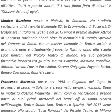
all’attivo: “Rutti a pancia vuota”, “E i cani fanno finta di niente” e
“Canzoni del naufragio”.
Monica Buzoianu
nasce a Ploiesti, in Romania. Ha studiato
recitazione all'Università Nazionale D’Arte Drammatica di Bucarest. Si
trasferisce in Italia nel 2014 e nel 2015 vince il premio
Miglior Attrice
al Concorso Nazionale
Shoah oltre la memoria
e il
Premio Speciale
del Comune di Roma
. Ha un master biennale in
Teatro sociale e
drammaterapia e
attualmente frequenta l’ultimo anno alla scuola
Luca Ronconi del Piccolo Teatro di Milano. Nel suo percorso
formativo incontra tra gli altri Mauro Avogadro, Massimo Popolizio,
Antonio Latella, Fausto Paravidino, Serena Sinigaglia, Eugenio Barba,
Romeo Castellucci, Gabriele Lavia.
Francesco Maruccia
nasce nel 1994 a Gagliano del Capo, in
provincia di Lecce, in Salento, e cresce nella periferia romana. Dopo
la maturità classica frequenta i primi corsi di recitazione e prende
parte ai suoi primi spettacoli nei teatri off di Roma (Teatro
dell’Orologio, Teatro Studio Uno, Teatro Lo Spazio). Nel 2017 viene
ammesso alla scuola “Luca Ronconi” del Piccolo Teatro di Milano