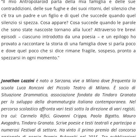
“Il mio Antropolaroid parla della mia famiglia e delle sue
contraddizioni, delle sue fughe e dei suoi ritorni, del silenzio che
c’è tra un padre e un figlio e di quel che succede quando quel
silenzio si spezza. Cosa appare? Cosa succede quando le parole
che sono state nascoste tornano alla luce? Attraverso tre brevi
episodi – ciascuno introdotto da una poesia – e un epilogo ho
provato a raccontare la storia di una famiglia dove si parla poco
e dove quel poco che si dice rimane fragile, sospeso, pronto a
spezzarsi in ogni momento.”
Jonathan Lazzini
è nato a Sarzana, vive a Milano dove frequenta la
scuola Luca Ronconi del Piccolo Teatro di Milano. È socio di
Situazione Drammatica, associazione fondata da Tindaro Granata
per lo sviluppo della drammaturgia italiana contemporanea. Nel
percorso scolastico affronta vari testi sotto la direzione di vari registi,
tra cui: Carmelo Rifici, Giovanni Crippa, Paola Bigatto, Mauro
Avogadro, Tindaro Granata. Scrive poesie e testi teatrali e partecipa a
numerosi Festival di settore. Ha vinto il primo premio del concorso
nazionale di poesia Premio Bukowski nel 2015. Tre pubblicazioni