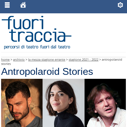
home
>
archivio
>
la mezza stagione errante
>
stagione 2021 - 2022
> antropolaroid
stories
Antropolaroid Stories