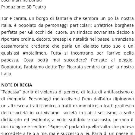
Produzione: SB Teatro
Tor Picarata, un borgo di fantasia che sembra un po’ la nostra
Italia, è popolato da personaggi particolari: un’attrice borghese
perfetta per Gli occhi del cuore, un sindaco sovranista deciso a
riportare ordine, decoro, presepi e natalità nel paese, un’anziana
cassamortara credente che parla un dialetto tutto suo e un
qualsiasi #notallmen. Tuttə si incontrano per l’arrivo della
papessa. Cosa potrà mai succedere? Pensate al peggio.
Dopotutto, l’abbiamo detto: Tor Picarata sembra un po’ la nostra
Italia.
NOTE DI REGIA
“Papessa” parla di violenza di genere, di lotta, di antifascismo e
di memoria. Personaggi molto diversi l’uno dall’altra dipingono
un affresco a tratti comico, a tratti drammatico, a tratti grottesco
della società in cui viviamo: società in cui il sessismo, a volte
dichiarato ed evidente, a volte subdolo e nascosto, permea il
nostro agire e sentire. “Papessa” parla di quella volta che poteva
succedete a te o a me, ma è successo a lei. Parla di un paese in