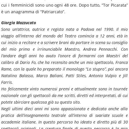
cui i femminicidi sono uno ogni 48 ore. Dopo tutto, “Tor Picarata”
è un anagramma di “Patriarcato”.
Giorgia Mazzucato
Sono un’attrice, autrice e regista nata a Padova nel 1990. Il mio
viaggio all’interno del mondo del Teatro comincia a 12 anni, età in
cui inizio a recitare e a scrivere brani da portare in scena su consiglio
del mio primo e irrinunciabile Maestro, Andrea Pennacchi. Con
l’andare degli anni ho avuto l’onore di formarmi con Maestri del
calibro di Dario Fo, che ha recensito anche un mio spettacolo, Franca
Rame, con la quale ho preparato il monologo “Lo stupro”, poi ancora
Natalino Balasso, Marco Baliani, Patti Stiles, Antonio Vulpio e Jill
Farris.
Ho felicemente vinto numerosi premi e attualmente sono in tournée
nazionale con gli spettacoli da me scritti, diretti ed interpretati, di cui
potete sbirciare qualcosa già su questo sito.
Negli ultimi dieci anni mi sono appassionata e dedicata anche alla
pratica dell’insegnamento teatrale all’interno di svariate scuole e
accademie italiane. In questo percorso ho ideato e diretto più di 30
spettacoli originali. La creatura finale di questo percorso è la mia