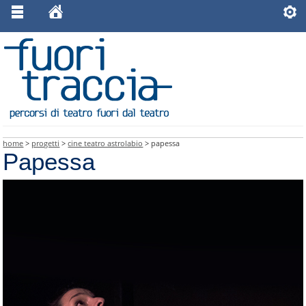
home
>
progetti
>
cine teatro astrolabio
> papessa
Papessa